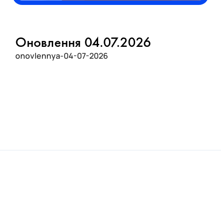
Оновлення 04.07.2026
onovlennya-04-07-2026
1. Тепер після оплати на екрані ваших покупців
чекає передбачення.
2. Оновленя на бекенді.
//case-swiper
//smooth-scroll
// menu on reloaded page
//blur
elements on mobile
// horizontal scroll for tabs on mobile