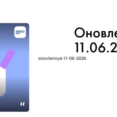
Оновл
11.06.
onovlennya-11-06-2026
1. Змінили відображення знижок на 
чітко бачать знижку під час покупки — з
економлять.
2. Більшу частину роботи проведено 
3. Дрібні багфікси.