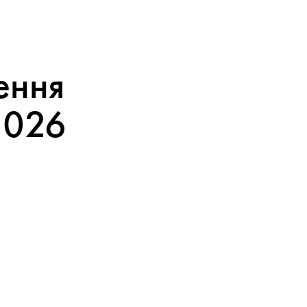
ення
2026
екрані оплати:
покупці тепер
розуміло, скільки вони
на бекенді.