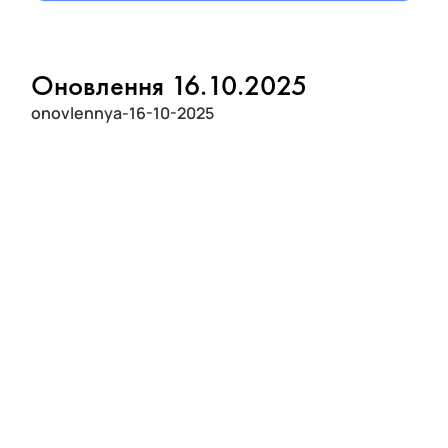
Оновлення 16.10.2025
onovlennya-16-10-2025
🔵 Оновлення ProstoPay за останні два тижні:
1/ Z-звіт у PDF — тепер можна завантажити його
прямо зі сторінки закритих змін.
2/ Назва ФОПа в “Умовах фіскалізації” — після
фіскального номера відображається ім’я ФОПа.
3/ Автоматичне закриття змін — тепер до 23:00,
щоб уникнути штрафів за тривалі зміни.
4/ Фікси Android-додатку — усунули баги після
оновлення.
5/ ПІБ ФОПа в листі про закінчення ЕЦП — тепер