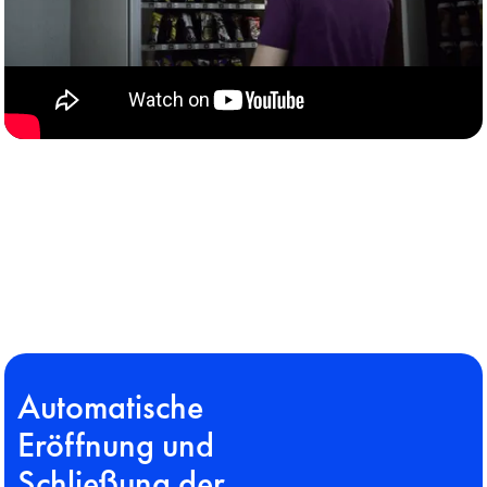
/* додати ID video по такому принципу */
src="https://www.youtube.com/embed/VIDEO_ID?
autoplay=0&mute=1" //play youtube video on click
Automatische
Eröffnung und
Schließung der