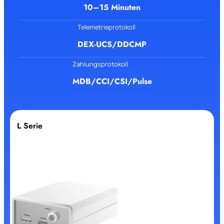
10–15 Minuten
Telemetrieprotokoll
DEX-UCS/DDCMP
Zahlungsprotokoll
MDB/ССI/CSI/Pulse
L Serie