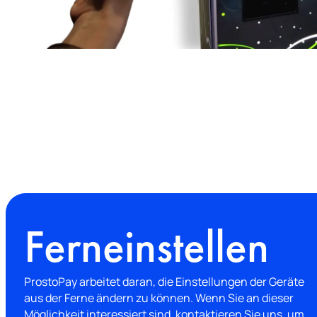
Ferneinstellen
ProstoPay arbeitet daran, die Einstellungen der Geräte
aus der Ferne ändern zu können. Wenn Sie an dieser
Möglichkeit interessiert sind, kontaktieren Sie uns, um