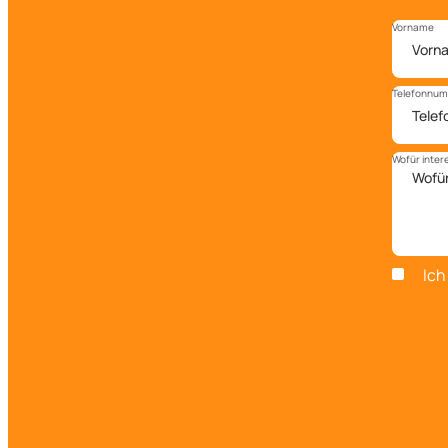
Vorname
Telefonnu
Wofür intere
Ich