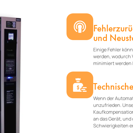
Fehlerzur
und Neust
Einige Fehler kön
werden, wodurch V
minimiert werden
Technische
Wenn der Automat 
unzufrieden. Unse
Kaufkompensation 
an das Gerät, und
Schwierigkeiten e